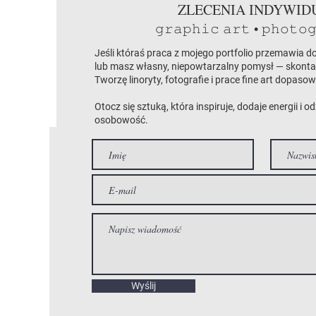
ZLECENIA INDYWID
𝚙𝚑𝚒𝚌 𝚊𝚛𝚝 • 𝚙𝚑𝚘𝚝𝚘
𝚐𝚛𝚊
Jeśli któraś praca z mojego portfolio przemawia do
lub masz własny, niepowtarzalny pomysł — skontak
Tworzę linoryty, fotografie i prace fine art dopasow
Otocz się sztuką, która inspiruje, dodaje energii i 
osobowość.
Wyślij