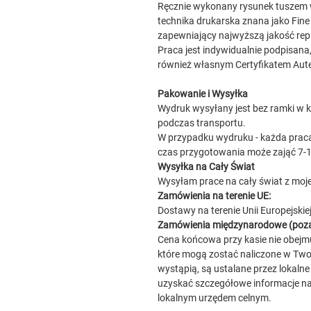
Ręcznie wykonany rysunek tuszem 
technika drukarska znana jako Fine 
zapewniający najwyższą jakość repr
Praca jest indywidualnie podpisan
również własnym Certyfikatem Aut
Pakowanie i Wysyłka
Wydruk wysyłany jest bez ramki w k
podczas transportu.
W przypadku wydruku - każda praca
czas przygotowania może zająć 7-1
Wysyłka na Cały Świat
Wysyłam prace na cały świat z moje
Zamówienia na terenie UE:
Dostawy na terenie Unii Europejskie
Zamówienia międzynarodowe (poza
Cena końcowa przy kasie nie obejmu
które mogą zostać naliczone w Twoim
wystąpią, są ustalane przez lokalne
uzyskać szczegółowe informacje na 
lokalnym urzędem celnym.