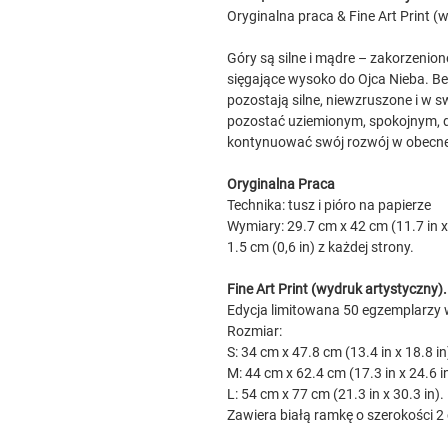
Oryginalna praca & Fine Art Print (
Góry są silne i mądre – zakorzenion
sięgające wysoko do Ojca Nieba. Bez
pozostają silne, niewzruszone i w s
pozostać uziemionym, spokojnym, do
kontynuować swój rozwój w obecnej
Oryginalna Praca
Technika: tusz i pióro na papierze
Wymiary: 29.7 cm x 42 cm (11.7 in x
1.5 cm (0,6 in) z każdej strony.
Fine Art Print (wydruk artystyczny).
Edycja limitowana 50 egzemplarzy
Rozmiar:
S: 34 cm x 47.8 cm (13.4 in x 18.8 in
M: 44 cm x 62.4 cm (17.3 in x 24.6 in
L: 54 cm x 77 cm (21.3 in x 30.3 in).
Zawiera białą ramkę o szerokości 2 c