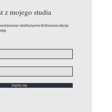
st z mojego studia
owstawania i ekskluzywne limitowane edycje.
wagą.
Zapisz się