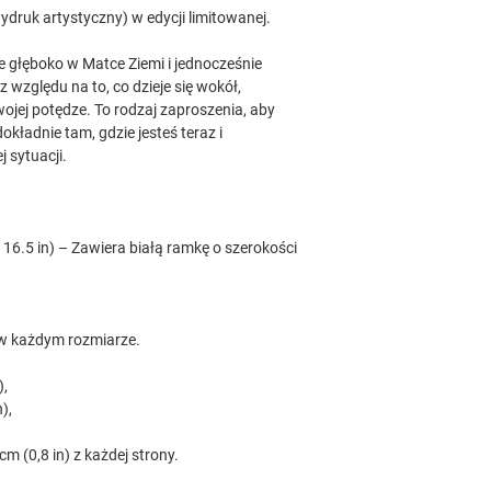
wydruk artystyczny) w edycji limitowanej.
e głęboko w Matce Ziemi i jednocześnie
 względu na to, co dzieje się wokół,
wojej potędze. To rodzaj zaproszenia, aby
kładnie tam, gdzie jesteś teraz i
 sytuacji.
 16.5 in) – Zawiera białą ramkę o szerokości
 w każdym rozmiarze.
),
),
m (0,8 in) z każdej strony.