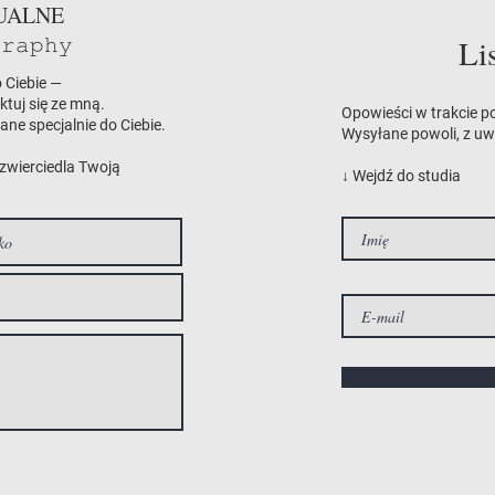
UALNE
𝚛𝚊𝚙𝚑𝚢
Li
 Ciebie —
tuj się ze mną.
Opowieści w trakcie p
ane specjalnie do Ciebie.
Wysyłane powoli, z u
odzwierciedla Twoją
↓ Wejdź do studia