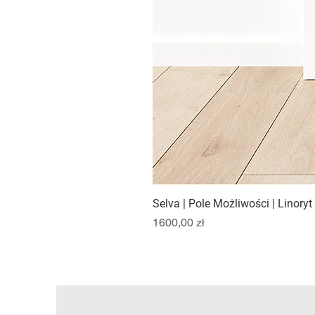
Selva | Pole Możliwości | Linory
Cena
1600,00 zł