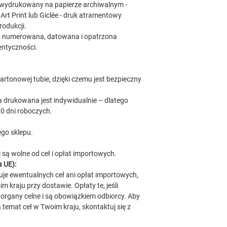
wydrukowany na papierze archiwalnym -
Art Print lub Giclée - druk atramentowy
odukcji.
a, numerowana, datowana i opatrzona
entyczności.
artonowej tubie, dzięki czemu jest bezpieczny
 drukowana jest indywidualnie – dlatego
0 dni roboczych.
go sklepu.
j są wolne od ceł i opłat importowych.
 UE):
je ewentualnych ceł ani opłat importowych,
 kraju przy dostawie. Opłaty te, jeśli
 organy celne i są obowiązkiem odbiorcy. Aby
temat ceł w Twoim kraju, skontaktuj się z