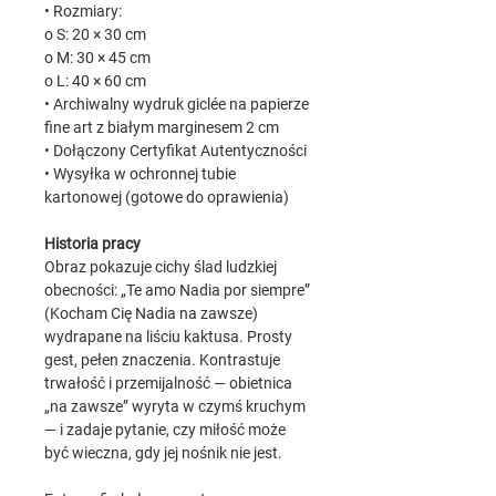
• Rozmiary:
o S: 20 × 30 cm
o M: 30 × 45 cm
o L: 40 × 60 cm
• Archiwalny wydruk giclée na papierze
fine art z białym marginesem 2 cm
• Dołączony Certyfikat Autentyczności
• Wysyłka w ochronnej tubie
kartonowej (gotowe do oprawienia)
Historia pracy
Obraz pokazuje cichy ślad ludzkiej
obecności: „Te amo Nadia por siempre”
(Kocham Cię Nadia na zawsze)
wydrapane na liściu kaktusa. Prosty
gest, pełen znaczenia. Kontrastuje
trwałość i przemijalność — obietnica
„na zawsze” wyryta w czymś kruchym
— i zadaje pytanie, czy miłość może
być wieczna, gdy jej nośnik nie jest.