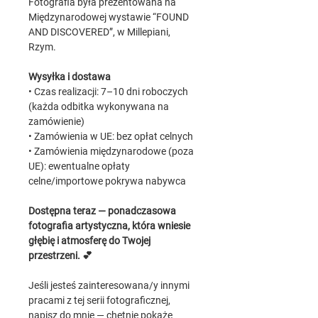
Fotografia była prezentowana na
Międzynarodowej wystawie “FOUND
AND DISCOVERED”, w Millepiani,
Rzym.
Wysyłka i dostawa
• Czas realizacji: 7–10 dni roboczych
(każda odbitka wykonywana na
zamówienie)
• Zamówienia w UE: bez opłat celnych
• Zamówienia międzynarodowe (poza
UE): ewentualne opłaty
celne/importowe pokrywa nabywca
Dostępna teraz — ponadczasowa
fotografia artystyczna, która wniesie
głębię i atmosferę do Twojej
przestrzeni. 💕
Jeśli jesteś zainteresowana/y innymi
pracami z tej serii fotograficznej,
napisz do mnie — chętnie pokażę